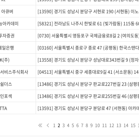
G 아큐버
[13590] 경기도 성남시 분당구 서현로 190 (서현동) 
능아카데미
[58321] 전라남도 나주시 한빛로 61 (빛가람동) 115동 
투자증권
[0730] 서울특별시 영등포구 국제금융로8길 2 (여의도동
제일은행
[03160] 서울특별시 종로구 종로 47 (공평동) 한국
K(주)
[13558] 경기도 성남시 분당구 성남대로343번길 9 (
스서비스주식회사
[04513] 서울특별시 중구 세종대로9길 41 (서소문동)
K쉴더스
[13486] 경기도 성남시 분당구 판교로227번길 23 (삼
K인포섹
[13486] 경기도 성남시 분당구 판교로255번길 46 
TTA
[13591] 경기도 성남시 분당구 분당로 47 (서현동) 아
1
2
3
4
5
6
7
8
9
10
11
12
13
14
15