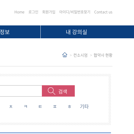
Home
로그인
회원가입
아이디/비밀번호찾기
Contact us
정보
내 강의실
컨소시엄
협약사 현황
검색
ㅊ
ㅋ
ㅌ
ㅍ
ㅎ
기타