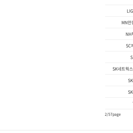
LI
MN만
NH
SC
S
SK네트웍
S
S
2
/57page