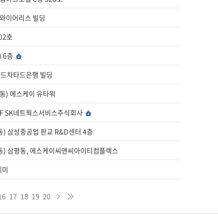
이노와이어리스 빌딩
602호
) 6층
스탠다드차타드은행 빌딩
정자동) 에스케이 유타워
 14F SK네트웍스서비스주식회사
평동) 삼성중공업 판교 R&D센터 4층
(삼평동) 삼평동, 에스케이씨앤씨아이티컴플렉스
카데미
16
17
18
19
20