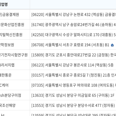
기업명
인)금융결제원
[06220] 서울특별시 강남구 논현로 432 (역삼동) 금융
보문화산업진흥원
[61740] 광주광역시 남구 송암로24번가길 46 (송하동) 
디지털혁신진흥원
[42250] 대구광역시 수성구 알파시티1로 170 (대흥동) 
약학정보원
[06708] 서울특별시 서초구 효령로 194 (서초동) B1
전기전자시험연구원
[15809] 경기도 군포시 흥안대로27번길 22 (금정동
78리서치랩
[06123] 서울특별시 강남구 봉은사로 114 (역삼동) 5층
대한통운
[03157] 서울특별시 종로구 종로5길 7 (청진동) 21층
C케어
[07335] 서울특별시 영등포구 여의대로 108 (여의도동) 
resh분당구미점
[13633] 경기도 성남시 분당구 미금일로 65 (구미동) 1F
국조선해양
[13553] 경기도 성남시 분당구 분당수서로 477 (정자
kt
[13559] 경기도 성남시 분당구 성남대로 295 (정자동)