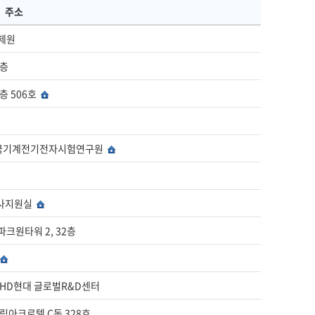
주소
결제원
4층
5층 506호
) 한국기계전기전자시험연구원
 인사지원실
파크원타워 2, 32층
동) HD현대 글로벌R&D센터
 대림아크로텔 C동 328호