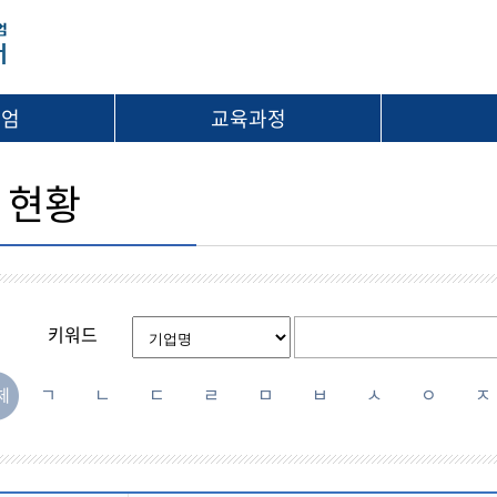
시엄
교육과정
 현황
키워드
ㄱ
ㄴ
ㄷ
ㄹ
ㅁ
ㅂ
ㅅ
ㅇ
ㅈ
체