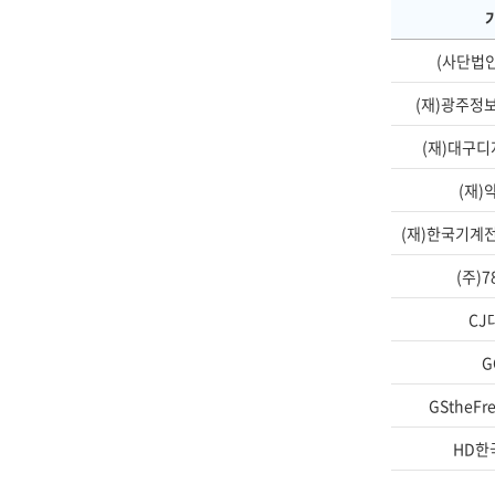
(사단법
(재)광주정
(재)대구
(재)
(재)한국기계
(주)
CJ
G
GStheF
HD한