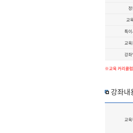
정
교
특이
교육
강좌
※교육 커리큘럼과
강좌내
교육