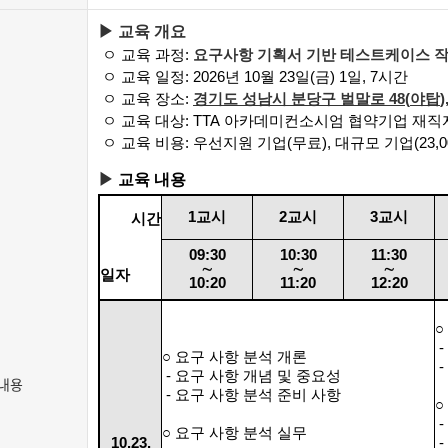
▶ 교육 개요
ㅇ 교육 과정
:
요구사항 기획서 기반 테스트케이스 
ㅇ 교육 일정
: 2026
년 10
월 23
일
(금
)
1
일
, 7
시간
ㅇ 교육 장소
:
경기도 성남시 분당구 벌말로
48(
야탑
ㅇ 교육 대상
: TTA
아카데미컨소시엄 협약기업 재직
ㅇ 교육 비용
:
우선지원 기업
(
무료
),
대규모 기업
(23,
▶
교육 내용
1
교시
2
교시
3
교시
시간
09:30
10:30
11:30
∼
∼
∼
일자
10:20
11:20
12:20
○
-
○ 요구 사항 분석 개론
-
- 요구 사항 개념 및 중요성
내용
- 요구 사항 분석 준비 사항
○
-
○ 요구 사항 분석 실무
10.23.
-