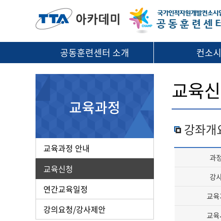
공동훈련센터 소개
컨소
교육신
교육과정
강좌개
교육과정 안내
과
교육신청
강
연간교육일정
교육
강의요청/강사제안
교육