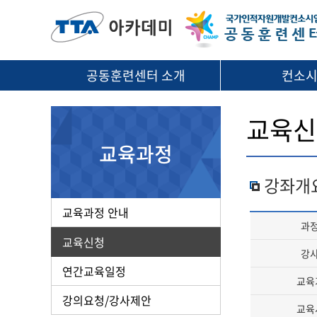
공동훈련센터 소개
컨소
교육신
교육과정
강좌개
교육과정 안내
과
교육신청
강
연간교육일정
교육
강의요청/강사제안
교육