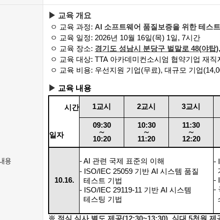
▶ 교육 개요
ㅇ 교육 과정
:
AI 소프트웨어 품질보증을 위한 테스트
ㅇ 교육 일정
: 2026
년 10
월 16
일
(목
)
1
일
, 7
시간
ㅇ 교육 장소
:
경기도 성남시 분당구 벌말로
48(
야탑
ㅇ 교육 대상
: TTA
아카데미컨소시엄 협약기업 재직
ㅇ 교육 비용
:
우선지원 기업
(
무료
),
대규모 기업
(14,
▶
교육 내용
1
교시
2
교시
3
교시
시간
09:30
10:30
11:30
∼
∼
∼
일자
10:20
11:20
12:20
내용
- AI 관련 국제 표준의 이해
-
- ISO/IEC 25059 기반 AI 시스템 품질
10.16.
-
테스트 기법
-
- ISO/IEC 29119-11 기반 AI 시스템
테스팅 기법
※
점심 식사 별도 제공
(12:30~13:30), 식대 5천원 제