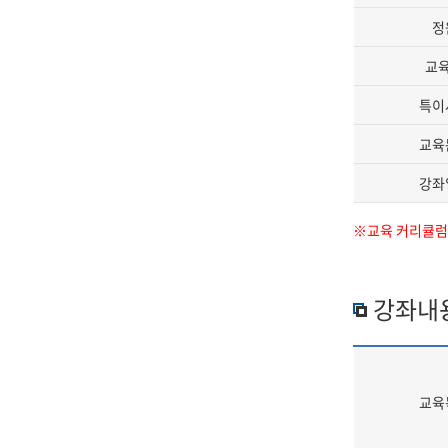
정
교
특이
교육
강좌
※교육 커리큘럼과
강좌내
교육