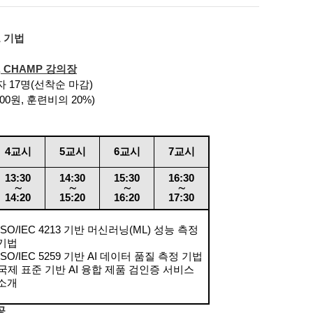
 기법
), CHAMP
강의장
자
17
명
(
선착순 마감
)
000
원
,
훈련비의
20%)
4
교시
5
교시
6
교시
7
교시
13:30
14:30
15:30
16:30
∼
∼
∼
∼
14:20
15:20
16:20
17:30
 ISO/IEC 4213 기반 머신러닝(ML) 성능 측정
기법
 ISO/IEC 5259 기반 AI 데이터 품질 측정 기법
 국제 표준 기반 AI 융합 제품 검인증 서비스
소개
공