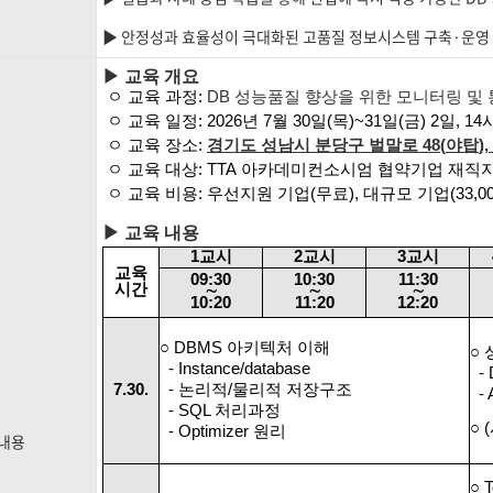
▶ 안정성과 효율성이 극대화된 고품질 정보시스템 구축·운영
▶ 교육 개요
ㅇ 교육 과정
:
DB 성능품질 향상을 위한 모니터링 및
ㅇ 교육 일정
: 2026
년 7
월 30
일
(목
)~31
일
(금
) 2
일
, 14
ㅇ 교육 장소
:
경기도 성남시 분당구 벌말로
48(
야탑
)
ㅇ 교육 대상
: TTA
아카데미컨소시엄 협약기업 재직
ㅇ 교육 비용
:
우선지원 기업
(
무료
),
대규모 기업
(33,0
▶ 교육 내용
1
교시
2
교시
3
교시
교육
09:30
10:30
11:30
시간
∼
∼
∼
10:20
11:20
12:20
○ DBMS 아키텍처 이해
○
- Instance/database
- 
7.30.
- 논리적/물리적 저장구조
- 
- SQL 처리과정
○
- Optimizer 원리
내용
○ 