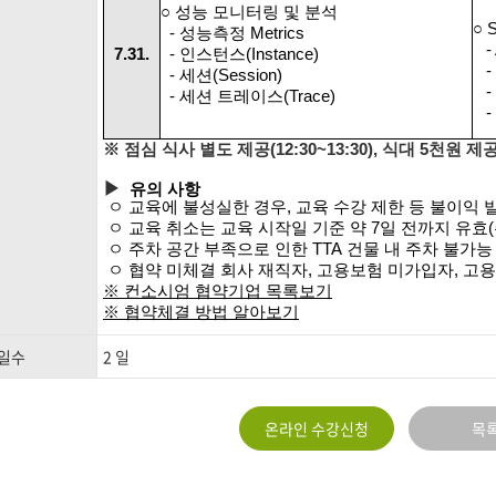
○ 성능 모니터링 및 분석
○ 
- 성능측정 Metrics
- 
7.31.
- 인스턴스(Instance)
- 
- 세션(Session)
- 
- 세션 트레이스(Trace)
- 
※
점심 식사 별도 제공
(12:30~13:30), 식대 5천원 제
▶
유의 사항
ㅇ 교육에 불성실한 경우
,
교육 수강 제한 등 불이익 
ㅇ 교육 취소는 교육 시작일 기준 약
7
일 전까지 유효
(
ㅇ 주차 공간 부족으로 인한
TTA
건물 내 주차 불가능
ㅇ 협약 미체결 회사 재직자
,
고용보험 미가입자
,
고용
※
컨소시엄 협약기업 목록보기
※
협약체결 방법 알아보기
일수
2 일
온라인 수강신청
목