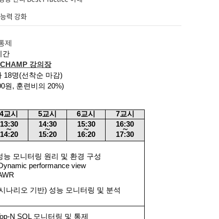
 능력 강화
 통제
시간
, CHAMP
강의장
자
18
명
(
선착순 마감
)
00
원
,
훈련비의
20%)
4
교시
5
교시
6
교시
7
교시
13:30
14:30
15:30
16:30
∼
∼
∼
∼
14:20
15:20
16:20
17:30
 성능 모니터링 원리 및 환경 구성
Dynamic performance view
AWR
 (시나리오 기반) 성능 모니터링 및 분석
Top-N SQL 모니터링 및 통제