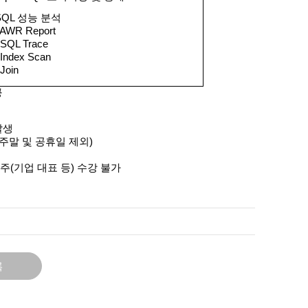
SQL 성능 분석
AWR Report
SQL Trace
Index Scan
Join
공
발생
주말 및 공휴일 제외
)
주
(
기업 대표 등
)
수강 불가
록