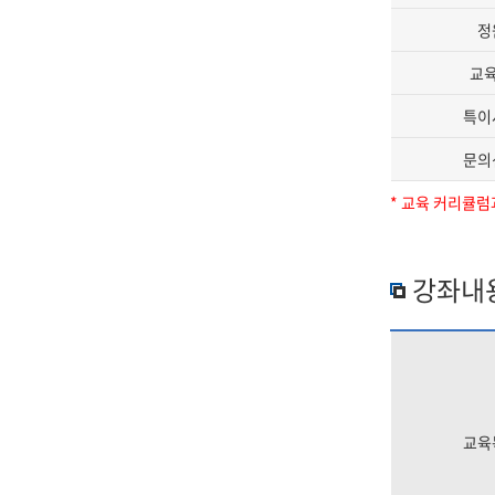
정
교
특이
문의
* 교육 커리큘럼
강좌내
교육