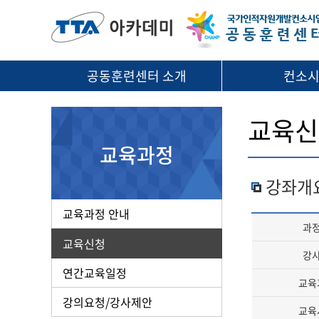
공동훈련센터 소개
컨소
교육신
교육과정
강좌개
교육과정 안내
과
교육신청
강
연간교육일정
교육
강의요청/강사제안
교육