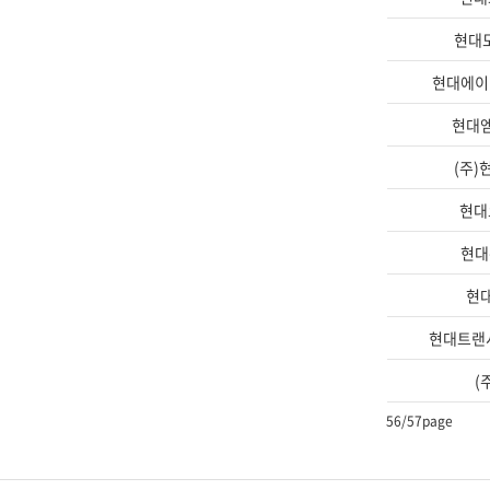
현대모
현대에이
현대
(주)
현대
현대
현
현대트랜
(
56
/57page