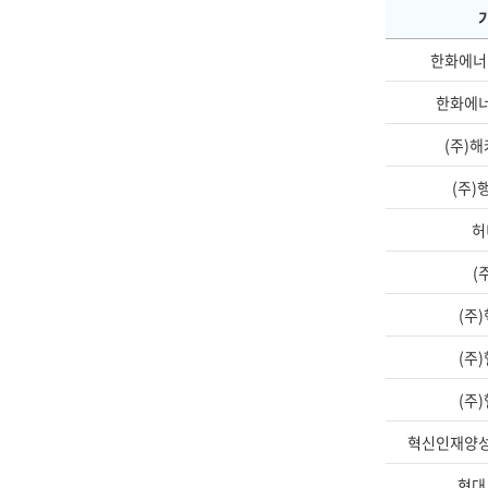
한화에너
한화에
(주)
(주)
허
(
(주
(주
(주
혁신인재양
현대