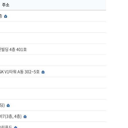
주소
3층
인빌딩 4층 401호
K V1타워 A동 302~5호
빌딩)
비7(3층, 4층)
현대그린푸드