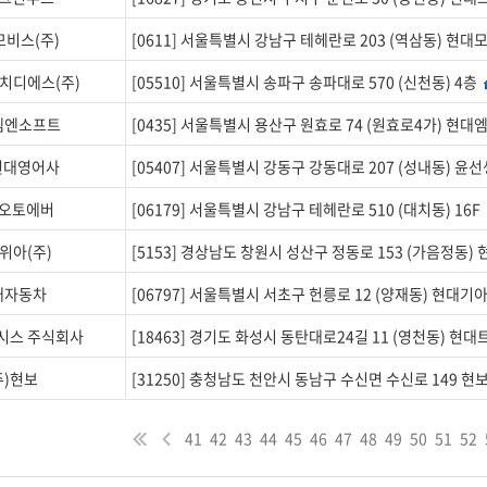
비스(주)
[0611] 서울특별시 강남구 테헤란로 203 (역삼동) 현
치디에스(주)
[05510] 서울특별시 송파구 송파대로 570 (신천동) 4층
엠엔소프트
[0435] 서울특별시 용산구 원효로 74 (원효로4가) 현
현대영어사
[05407] 서울특별시 강동구 강동대로 207 (성내동) 윤
오토에버
[06179] 서울특별시 강남구 테헤란로 510 (대치동) 16F
위아(주)
[5153] 경상남도 창원시 성산구 정동로 153 (가음정동
대자동차
[06797] 서울특별시 서초구 헌릉로 12 (양재동) 현대
시스 주식회사
[18463] 경기도 화성시 동탄대로24길 11 (영천동) 
주)현보
[31250] 충청남도 천안시 동남구 수신면 수신로 149 
41
42
43
44
45
46
47
48
49
50
51
52