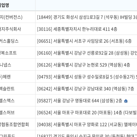
기업명
지(컨버전스)
[18449] 경기도 화성시 삼성1로3길 7 (석우동) IH빌딩 
너지주식회사
[30116] 세종특별자치시 한누리대로 411 4층
해커스홀딩스
[06651] 서울특별시 서초구 사임당로 26 (서초동) 6층
행복소프트
[06160] 서울특별시 강남구 선릉로92길 28 (삼성동) 강
니냅스
[06126] 서울특별시 강남구 논현로 529 (역삼동) 4층
주)헤렌
[04793] 서울특별시 성동구 성수일로8길 5 (성수동2가) S
)헥슬란트
[06242] 서울특별시 강남구 강남대로 340 (역삼동) 7층
)헬스맥스
[05827] 서울 강남구 영동대로 644 (삼성동) 2층
)헬스허브
[06524] 서울 마포구 마포대로 20 (마포동) 14층 (다보
성협동조합연합회
[04038] 서울특별시 마포구 양화로 122 (서교동) 엘에이
그린푸드
[16827] 경기도 용인시 수지구 문인로 30 (동천동) 