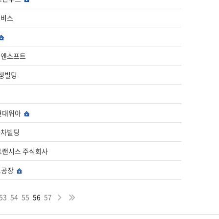
대모비스
대엠엔소프트
선생빌딩
) 현대위아
기아차빌딩
현대트랜시스 주식회사
현보공장
53
54
55
56
57