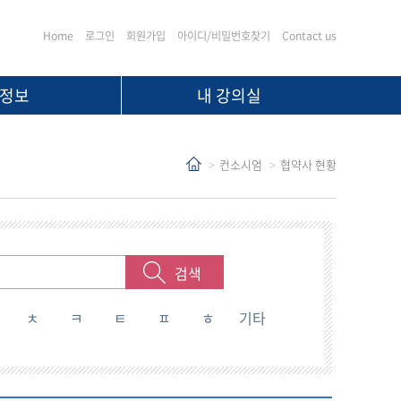
Home
로그인
회원가입
아이디/비밀번호찾기
Contact us
정보
내 강의실
컨소시엄
협약사 현황
검색
ㅊ
ㅋ
ㅌ
ㅍ
ㅎ
기타