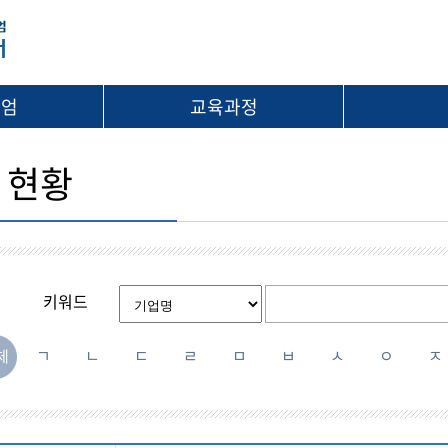
시엄
교육과정
 현황
키워드
ㄱ
ㄴ
ㄷ
ㄹ
ㅁ
ㅂ
ㅅ
ㅇ
ㅈ
체